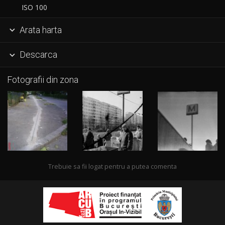
ISO 100
Arata harta

Descarca

Fotografii din zona
Trebuie sa fii logat pentru a putea comenta