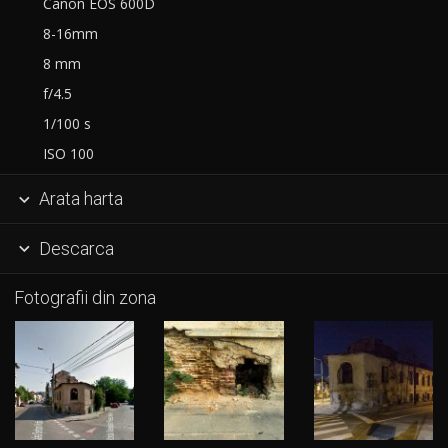
Canon EOS 600D
8-16mm
8 mm
f/4.5
1/100 s
ISO 100
Arata harta

Descarca

Fotografii din zona