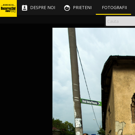


DESPRE NOI
PRIETENI
FOTOGRAFII