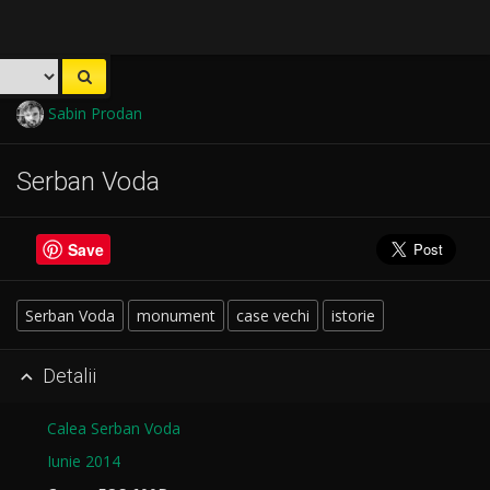
Sabin Prodan
Serban Voda
Save
Serban Voda
monument
case vechi
istorie
Detalii

Calea Serban Voda
Iunie 2014