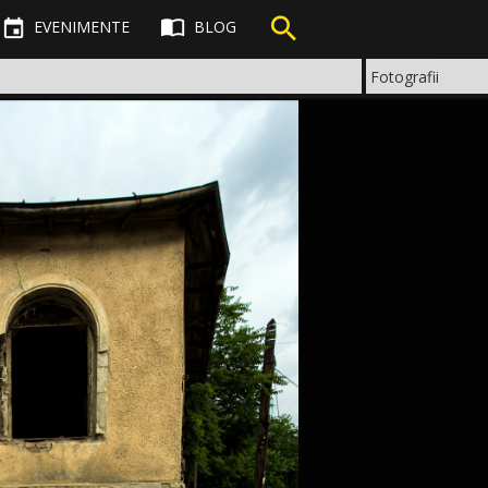



EVENIMENTE
BLOG