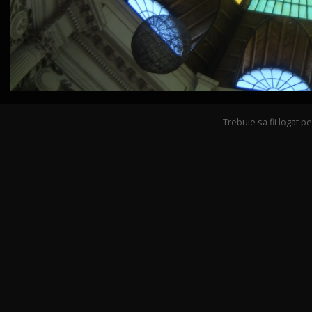
Trebuie sa fii logat 