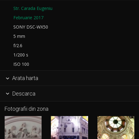
Str. Carada Eugeniu
Februarie 2017
SONY DSC-WX50
5 mm
f/2.6
1/200 s
ISO 100
Arata harta

Descarca

Fotografii din zona