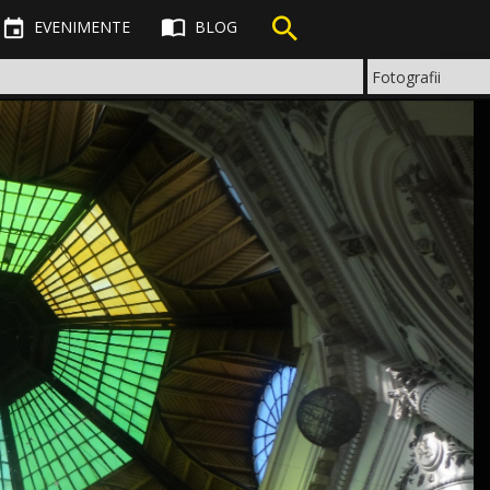



EVENIMENTE
BLOG