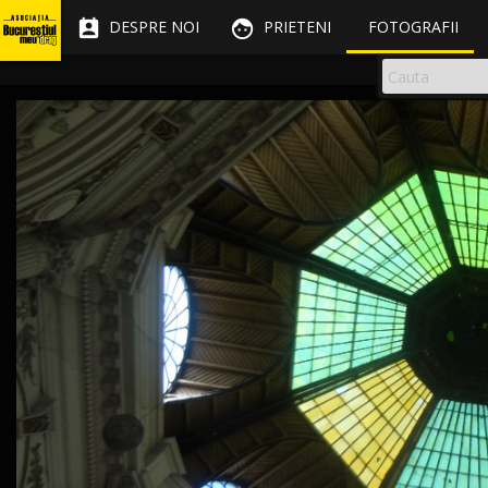


DESPRE NOI
PRIETENI
FOTOGRAFII