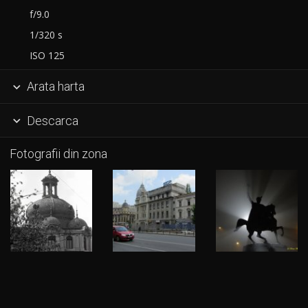
f/9.0
1/320 s
ISO 125
Arata harta

Descarca

Fotografii din zona