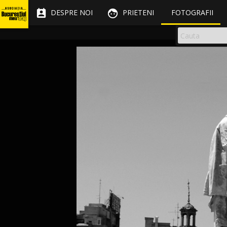


DESPRE NOI
PRIETENI
FOTOGRAFII