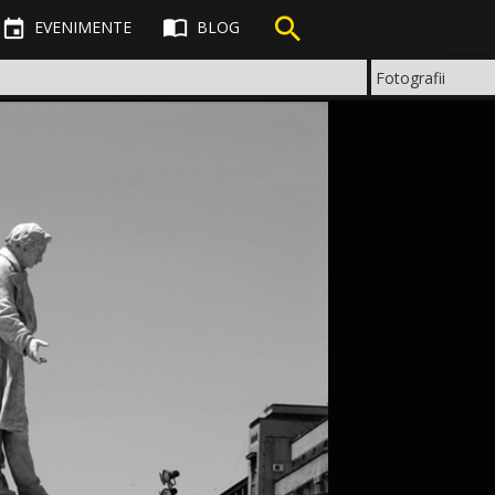



EVENIMENTE
BLOG