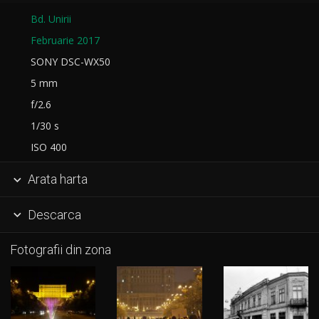
Bd. Unirii
Februarie 2017
SONY DSC-WX50
5 mm
f/2.6
1/30 s
ISO 400
Arata harta

Descarca

Fotografii din zona