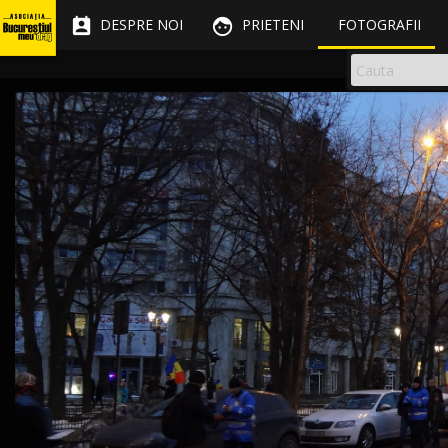


DESPRE NOI
PRIETENI
FOTOGRAFII