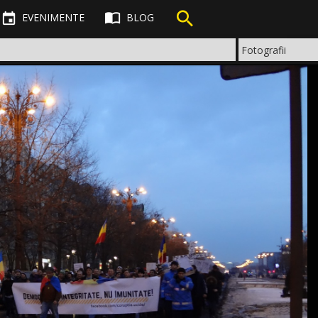



EVENIMENTE
BLOG