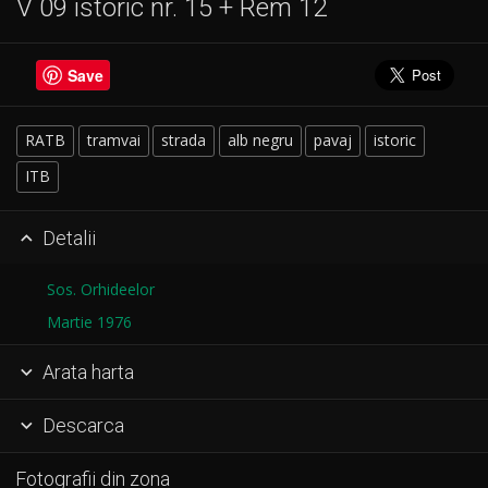
V 09 istoric nr. 15 + Rem 12
Save
RATB
tramvai
strada
alb negru
pavaj
istoric
ITB
Detalii

Sos. Orhideelor
Martie 1976
Arata harta

Descarca

Fotografii din zona