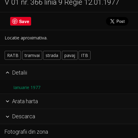
V 01 nr. 366 linia 9 Regie 12.01.1977
Save
Locatie aproximativa.
RATB
tramvai
strada
pavaj
ITB
Detalii

Ianuarie 1977
Arata harta

Descarca

Fotografii din zona