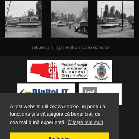
Trebuie sa fii logat pentru a putea comenta
Acest website utilizează cookie-uri pentru a
funcționa și a vă asigura că beneficiați de
cea mai bună experiență.
Citește mai mult
Despre noi
|
Parteneri
|
Politica de
Am înțeles