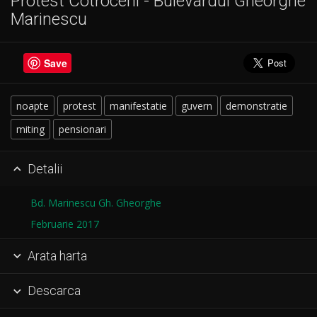
Protest Cotroceni - Bulevardul Gheorghe
Marinescu
Save
noapte
protest
manifestatie
guvern
demonstratie
miting
pensionari
Detalii

Bd. Marinescu Gh. Gheorghe
Februarie 2017
Arata harta

Descarca
