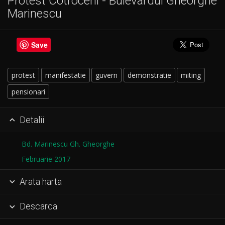
Protest Cotroceni - Bulevardul Gheorghe
Marinescu
Save
protest
manifestatie
guvern
demonstratie
miting
pensionari
Detalii

Bd. Marinescu Gh. Gheorghe
Februarie 2017
Arata harta

Descarca
