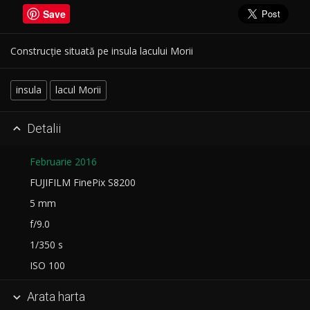
Save
Construcție situată pe insula lacului Morii
insula
lacul Morii
Detalii

Februarie 2016
FUJIFILM FinePix S8200
5 mm
f/9.0
1/350 s
ISO 100
Arata harta
