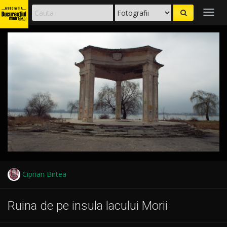
Togg
navig
Ciprian Birtea
Ruina de pe insula lacului Morii