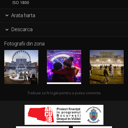
ISO 1800
Arata harta

Descarca

Fotografii din zona
Trebuie sa fii logat pentru a putea comenta