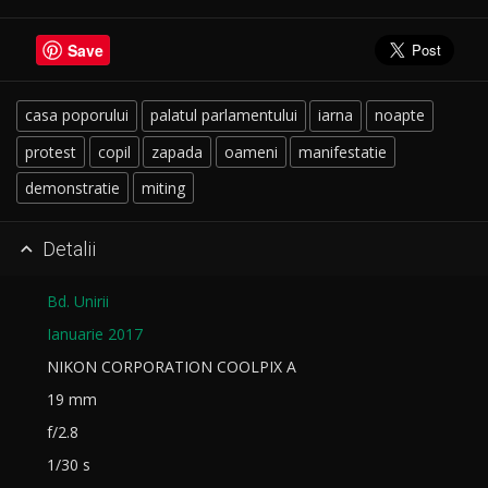
Save
casa poporului
palatul parlamentului
iarna
noapte
protest
copil
zapada
oameni
manifestatie
demonstratie
miting
Detalii

Bd. Unirii
Ianuarie 2017
NIKON CORPORATION COOLPIX A
19 mm
f/2.8
1/30 s