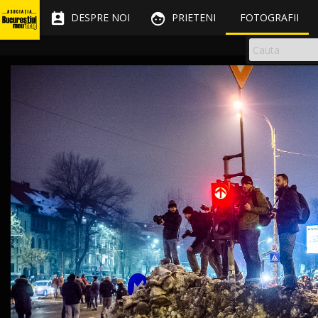


DESPRE NOI
PRIETENI
FOTOGRAFII