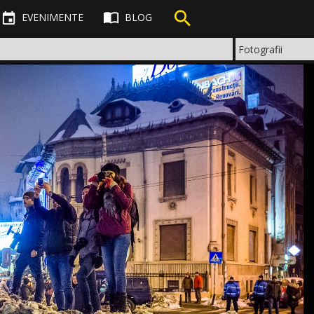



EVENIMENTE
BLOG