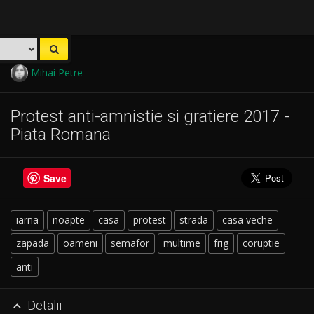
Mihai Petre
Protest anti-amnistie si gratiere 2017 -
Piata Romana
Save
iarna
noapte
casa
protest
strada
casa veche
zapada
oameni
semafor
multime
frig
coruptie
anti
Detalii
