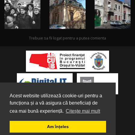
Trebuie sa fii logat pentru a putea comenta
Acest website utilizează cookie-uri pentru a
funcționa și a vă asigura că beneficiați de
cea mai bună experiență.
Citește mai mult
Despre noi
|
Parteneri
|
Politica de
Am înțeles
Confidențialitate
|
Termeni și condiții
|
Tutorial