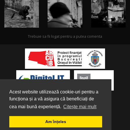
Trebuie sa fii logat pentru a putea comenta
Acest website utilizează cookie-uri pentru a
funcționa și a vă asigura că beneficiați de
cea mai bună experiență.
Citește mai mult
Despre noi
|
Parteneri
|
Politica de
Am înțeles
Confidențialitate
|
Termeni și condiții
|
Tutorial