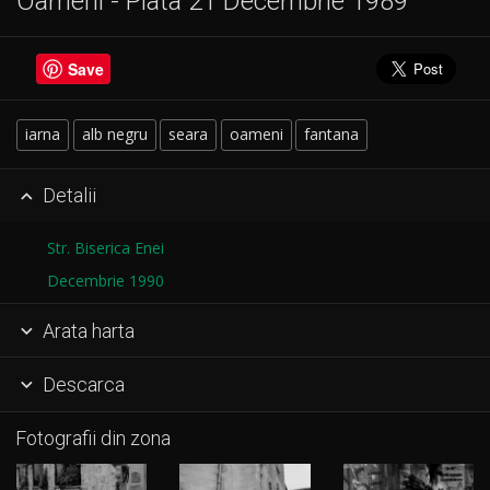
Oameni - Piata 21 Decembrie 1989
Save
iarna
alb negru
seara
oameni
fantana
Detalii

Str. Biserica Enei
Decembrie 1990
Arata harta

Descarca

Fotografii din zona