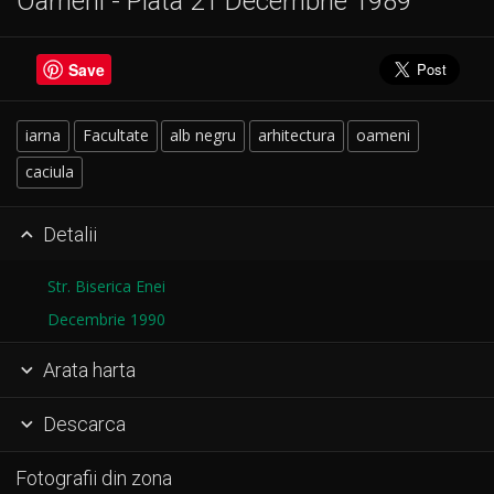
Oameni - Piata 21 Decembrie 1989
Save
iarna
Facultate
alb negru
arhitectura
oameni
caciula
Detalii

Str. Biserica Enei
Decembrie 1990
Arata harta

Descarca

Fotografii din zona