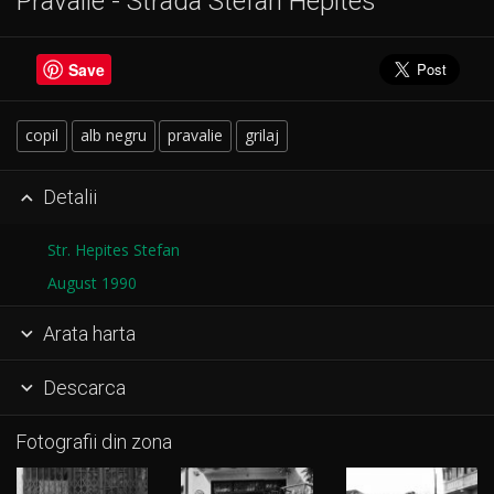
Pravalie - Strada Stefan Hepites
Save
copil
alb negru
pravalie
grilaj
Detalii

Str. Hepites Stefan
August 1990
Arata harta

Descarca

Fotografii din zona