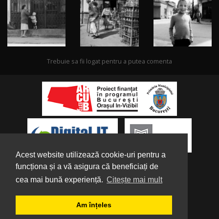
Trebuie sa fii logat pentru a putea comenta
Acest website utilizează cookie-uri pentru a
funcționa și a vă asigura că beneficiați de
cea mai bună experiență.
Citește mai mult
Despre noi
|
Parteneri
|
Politica de
Am înțeles
Confidențialitate
|
Termeni și condiții
|
Tutorial