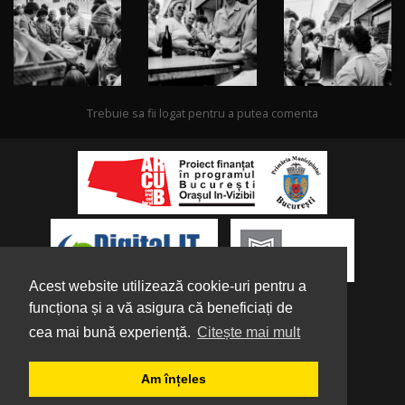
Trebuie sa fii logat pentru a putea comenta
Acest website utilizează cookie-uri pentru a
funcționa și a vă asigura că beneficiați de
cea mai bună experiență.
Citește mai mult
Despre noi
|
Parteneri
|
Politica de
Am înțeles
Confidențialitate
|
Termeni și condiții
|
Tutorial