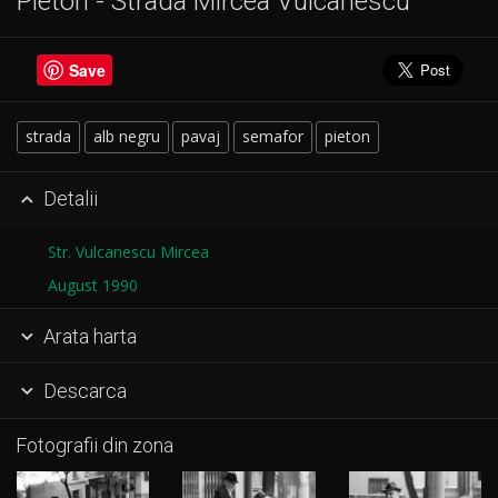
Pieton - Strada Mircea Vulcanescu
Save
strada
alb negru
pavaj
semafor
pieton
Detalii

Str. Vulcanescu Mircea
August 1990
Arata harta

Descarca

Fotografii din zona