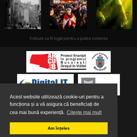
Trebuie sa fii logat pentru a putea comenta
Acest website utilizează cookie-uri pentru a
funcționa și a vă asigura că beneficiați de
cea mai bună experiență.
Citește mai mult
Despre noi
|
Parteneri
|
Politica de
Am înțeles
Confidențialitate
|
Termeni și condiții
|
Tutorial