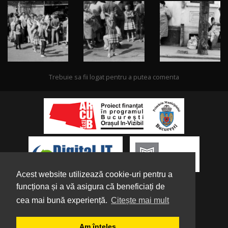
Trebuie sa fii logat pentru a putea comenta
Acest website utilizează cookie-uri pentru a
funcționa și a vă asigura că beneficiați de
cea mai bună experiență.
Citește mai mult
Despre noi
|
Parteneri
|
Politica de
Am înțeles