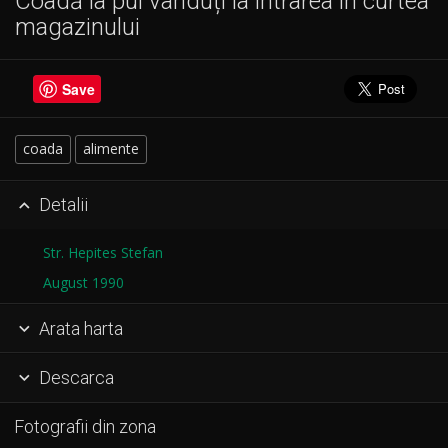
Coadă la pui vânduți la intrarea în curtea
magazinului
Save
coada
alimente
Detalii

Str. Hepites Stefan
August 1990
Arata harta

Descarca

Fotografii din zona