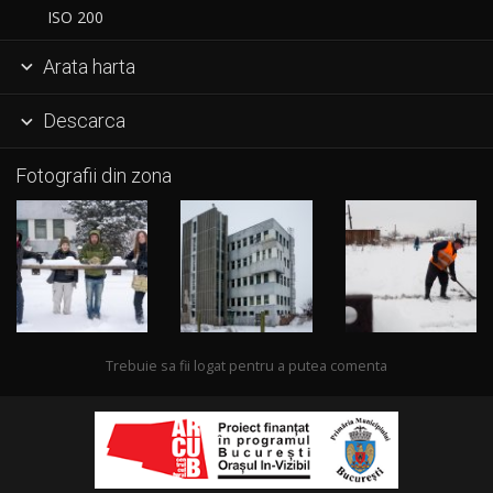
ISO 200
Arata harta

Descarca

Fotografii din zona
Trebuie sa fii logat pentru a putea comenta