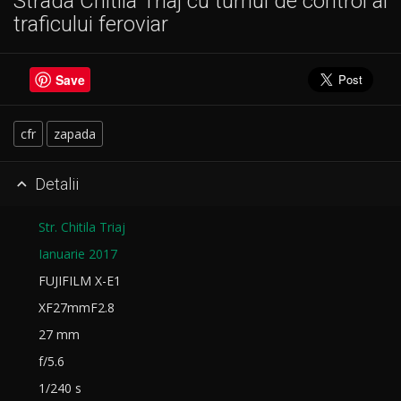
Strada Chitila Triaj cu turnul de control al
traficului feroviar
Save
cfr
zapada
Detalii

Str. Chitila Triaj
Ianuarie 2017
FUJIFILM X-E1
XF27mmF2.8
27 mm
f/5.6
1/240 s