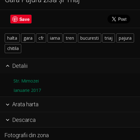
Save
halta
gara
cfr
iarna
tren
bucuresti
triaj
pajura
chitila
Detalii

Str. Mimozei
Ianuarie 2017
Arata harta

Descarca

Fotografii din zona