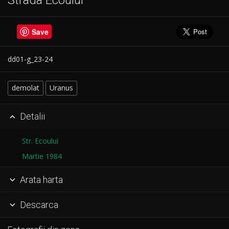
Save
dd01-g_23-24
demolat
Uranus
Detalii

Str. Ecoului
Martie 1984
Arata harta

Descarca
