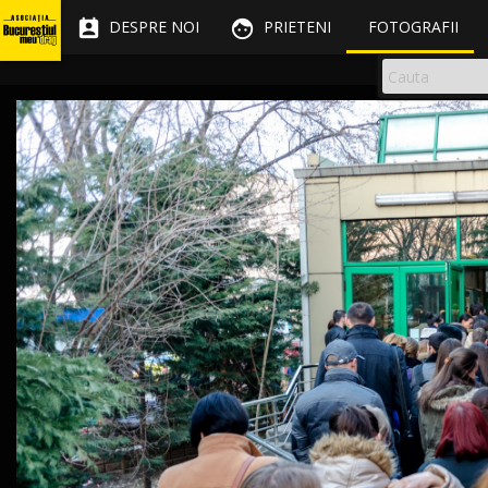


DESPRE NOI
PRIETENI
FOTOGRAFII