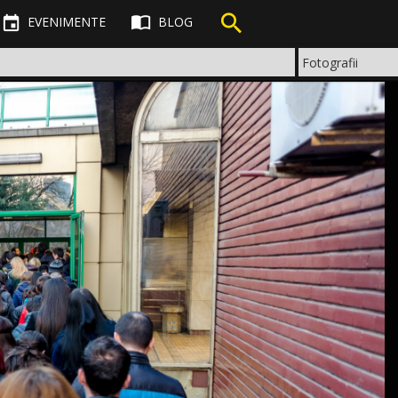



EVENIMENTE
BLOG