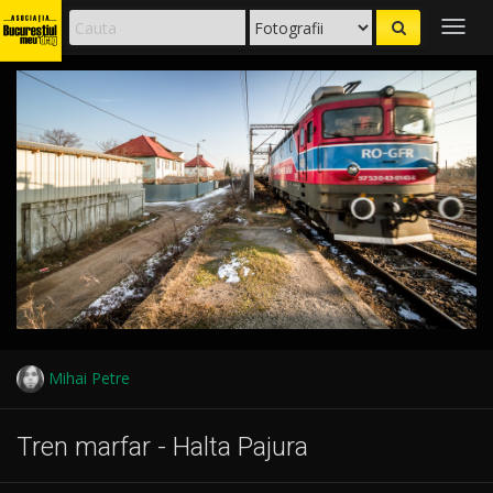
Togg
navig
Mihai Petre
Tren marfar - Halta Pajura