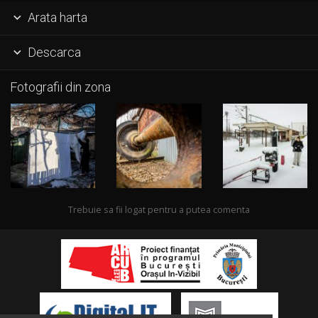
Arata harta

Descarca

Fotografii din zona
Trebuie sa fii logat pentru a putea comenta