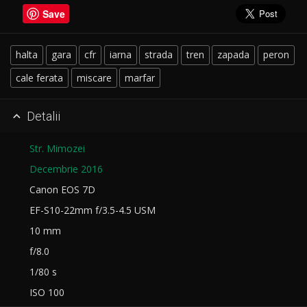
Save
halta
gara
cfr
iarna
strada
tren
zapada
peron
cale ferata
miscare
marfar
Detalii

Str. Mimozei
Decembrie 2016
Canon EOS 7D
EF-S10-22mm f/3.5-4.5 USM
10 mm
f/8.0
1/80 s
ISO 100