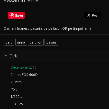
Pasari in iarna
Save
Oameni hranesc pasarile de pe lacul IOR pe timpul iernii
parc
iarna
parc ior
pasari
Detalii

Decembrie 2016
Canon EOS 600D
29 mm
f/5.0
1/160 s
ISO 125