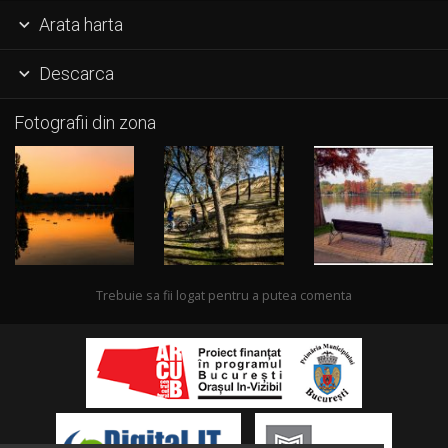
Arata harta

Descarca

Fotografii din zona
Trebuie sa fii logat pentru a putea comenta