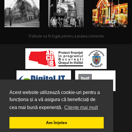
Trebuie sa fii logat pentru a putea comenta
Acest website utilizează cookie-uri pentru a
funcționa și a vă asigura că beneficiați de
cea mai bună experiență.
Citește mai mult
Despre noi
|
Parteneri
|
Politica de
Am înțeles
Confidențialitate
|
Termeni și condiții
|
Tutorial