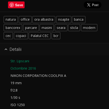
Save
natura
office
ora albastra
noapte
banca
bancorex
parcare
masini
seara
sticla
modern
cec
copaci
Palatul CEC
bcr
Detalii

Str. Lipscani
Octombrie 2016
NIKON CORPORATION COOLPIX A
19 mm
f/2.8
1/30 s
ISO 1250