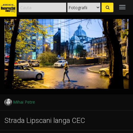
Togg
navig
Mihai Petre
Strada Lipscani langa CEC