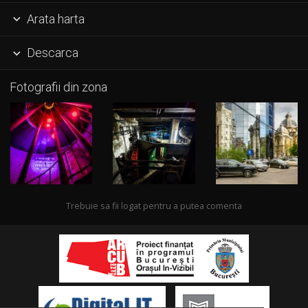
Arata harta

Descarca

Fotografii din zona
Trebuie sa fii logat pentru a putea comenta