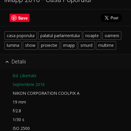
Save
casa poporului
palatul parlamentului
noapte
oameni
lumina
show
proiectie
imapp
smurd
multime
Detalii

Bd. Libertatii
Septembrie 2016
NIKON CORPORATION COOLPIX A
19 mm
f/2.8
1/30 s
ISO 2500