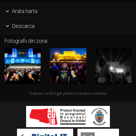
Arata harta

Descarca

Fotografii din zona
Trebuie sa fii logat pentru a putea comenta