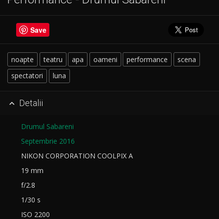
Save
noapte
teatru
apa
oameni
performance
scena
spectatori
luna
Detalii

Drumul Sabareni
Septembrie 2016
NIKON CORPORATION COOLPIX A
19 mm
f/2.8
1/30 s
ISO 2200