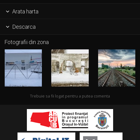
Arata harta

Descarca

Fotografii din zona
Trebuie sa fii logat pentru a putea comenta