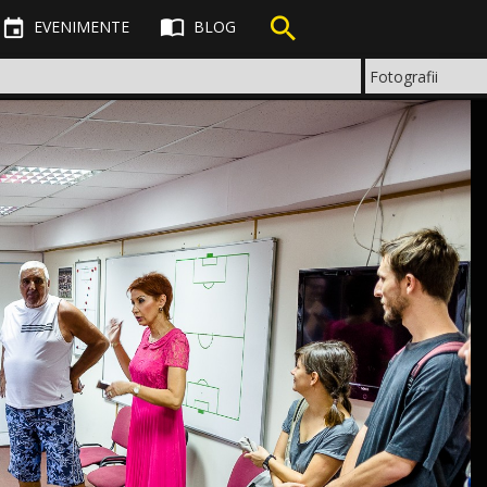



EVENIMENTE
BLOG