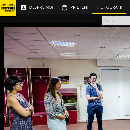


DESPRE NOI
PRIETENI
FOTOGRAFII