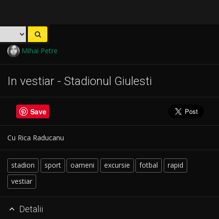
Mihai Petre
In vestiar - Stadionul Giulesti
Save
Cu Rica Raducanu
stadion
sport
oameni
excursie
fotbal
rapid
vestiar
Detalii
