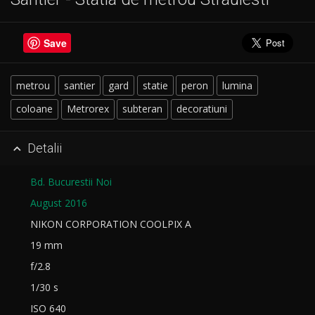
Save
metrou
santier
gard
statie
peron
lumina
coloane
Metrorex
subteran
decoratiuni
Detalii

Bd. Bucurestii Noi
August 2016
NIKON CORPORATION COOLPIX A
19 mm
f/2.8
1/30 s
ISO 640