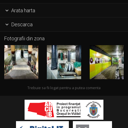
Arata harta

Descarca

Fotografii din zona
Trebuie sa fii logat pentru a putea comenta