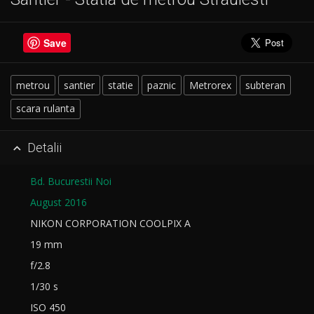
Save
metrou
santier
statie
paznic
Metrorex
subteran
scara rulanta
Detalii

Bd. Bucurestii Noi
August 2016
NIKON CORPORATION COOLPIX A
19 mm
f/2.8
1/30 s
ISO 450