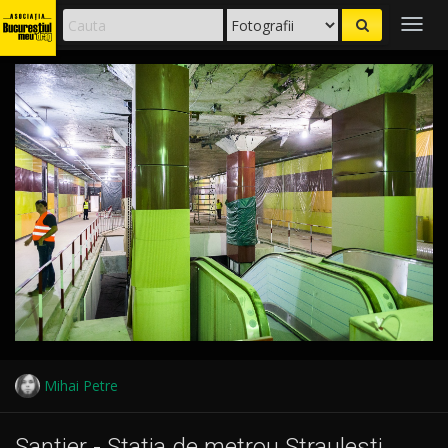
Togg
navig
Mihai Petre
Santier - Statia de metrou Straulesti