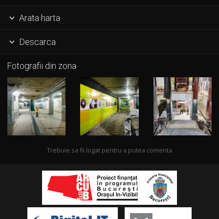
Arata harta

Descarca

Fotografii din zona
Trebuie sa fii logat pentru a putea comenta