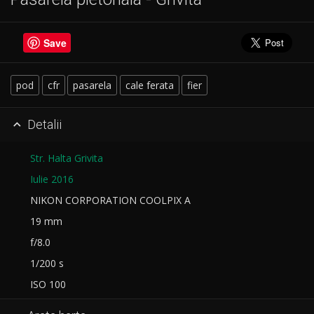
Save
pod
cfr
pasarela
cale ferata
fier
Detalii

Str. Halta Grivita
Iulie 2016
NIKON CORPORATION COOLPIX A
19 mm
f/8.0
1/200 s
ISO 100