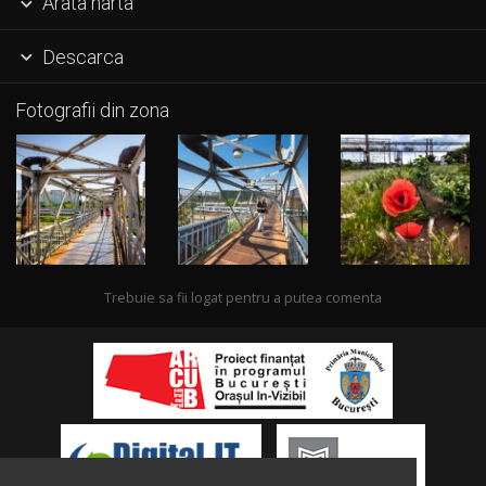
Arata harta

Descarca

Fotografii din zona
Trebuie sa fii logat pentru a putea comenta