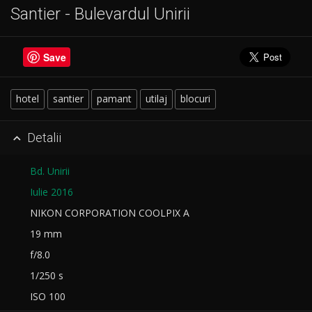
Santier - Bulevardul Unirii
Save
hotel
santier
pamant
utilaj
blocuri
Detalii

Bd. Unirii
Iulie 2016
NIKON CORPORATION COOLPIX A
19 mm
f/8.0
1/250 s
ISO 100