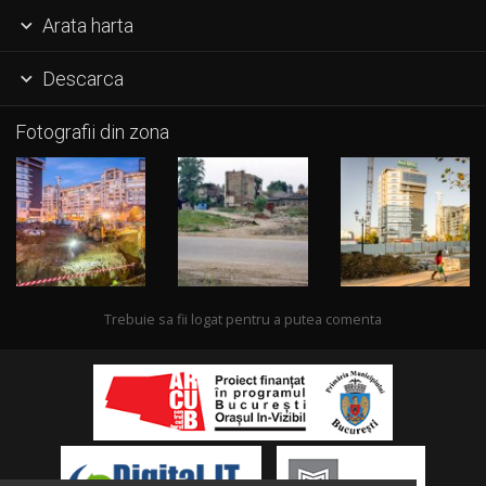
Arata harta

Descarca

Fotografii din zona
Trebuie sa fii logat pentru a putea comenta