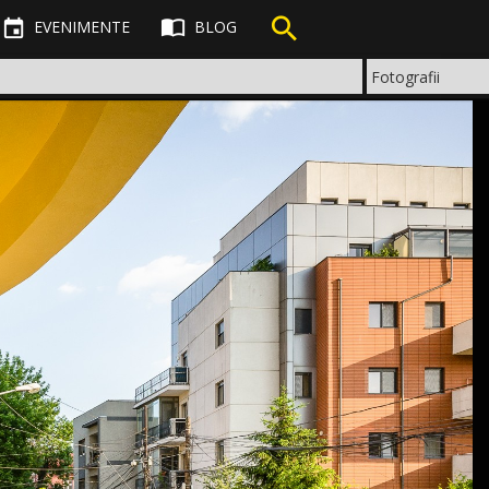



EVENIMENTE
BLOG