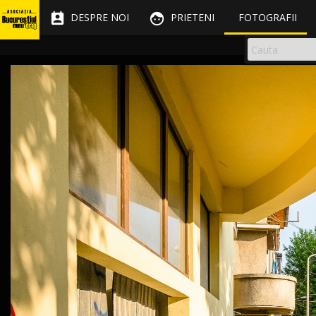


DESPRE NOI
PRIETENI
FOTOGRAFII