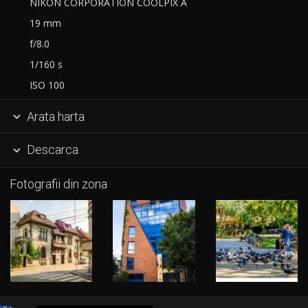
NIKON CORPORATION COOLPIX A
19 mm
f/8.0
1/160 s
ISO 100
Arata harta

Descarca

Fotografii din zona