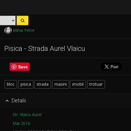
Mihai Petre
Pisica - Strada Aurel Vlaicu
Save
bloc
pisica
strada
masini
imobil
trotuar
Detalii

Str. Vlaicu Aurel
Mai 2016