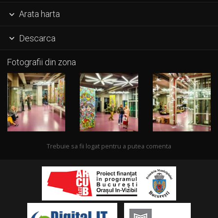
Arata harta

Descarca

Fotografii din zona
Trebuie sa fii logat pentru a putea comenta