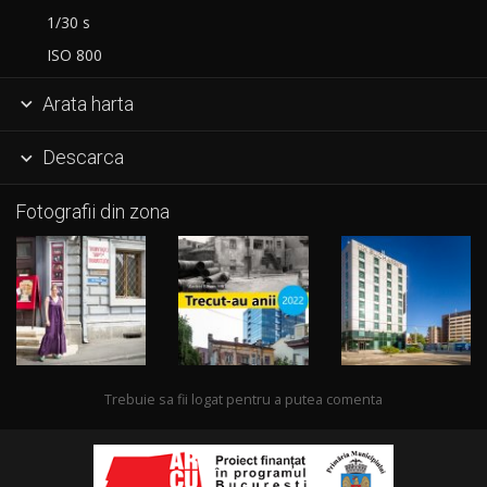
1/30 s
ISO 800
Arata harta

Descarca

Fotografii din zona
Trebuie sa fii logat pentru a putea comenta