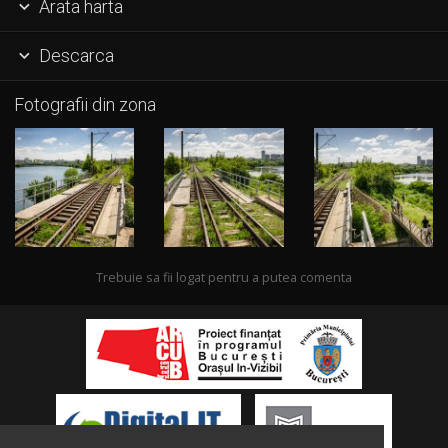
Arata harta

Descarca

Fotografii din zona
Trebuie sa fii logat pentru a putea comenta