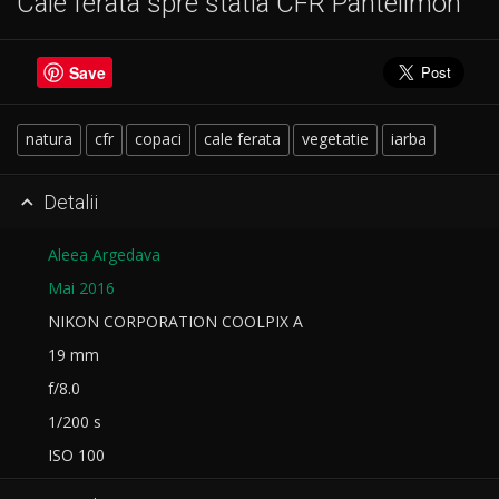
Cale ferata spre statia CFR Pantelimon
Save
natura
cfr
copaci
cale ferata
vegetatie
iarba
Detalii

Aleea Argedava
Mai 2016
NIKON CORPORATION COOLPIX A
19 mm
f/8.0
1/200 s
ISO 100