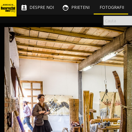


DESPRE NOI
PRIETENI
FOTOGRAFII