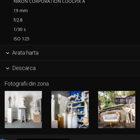
NIKON CORPORATION COOLPIX A
19 mm
f/2.8
1/30 s
ISO 125
Arata harta

Descarca

Fotografii din zona