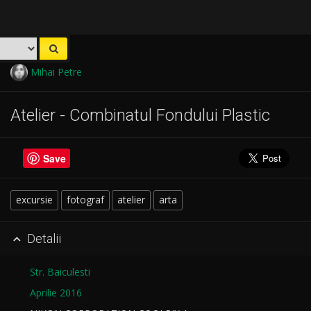
Mihai Petre
Atelier - Combinatul Fondului Plastic
Save
excursie
fotograf
atelier
arta
Detalii

Str. Baiculesti
Aprilie 2016