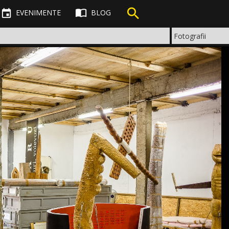



EVENIMENTE
BLOG