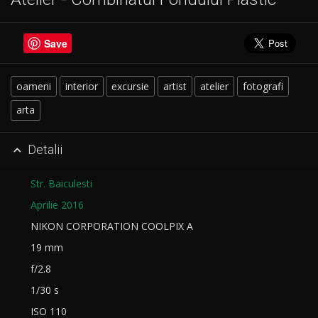
Save
oameni
interior
excursie
artist
atelier
fotografi
arta
Detalii

Str. Baiculesti
Aprilie 2016
NIKON CORPORATION COOLPIX A
19 mm
f/2.8
1/30 s
ISO 110