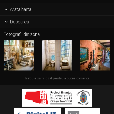
Arata harta

Descarca

Fotografii din zona
Trebuie sa fii logat pentru a putea comenta