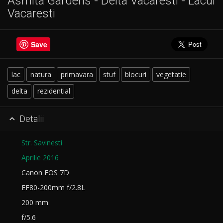
Asmita Gardens - Delta Vacaresti - Lacul
Vacaresti
Save
lac
natura
primavara
stuf
blocuri
vegetatie
delta
rezidential
Detalii

Str. Savinesti
Aprilie 2016
Canon EOS 7D
EF80-200mm f/2.8L
200 mm
f/5.6