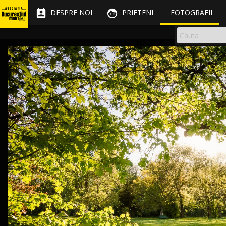


DESPRE NOI
PRIETENI
FOTOGRAFII