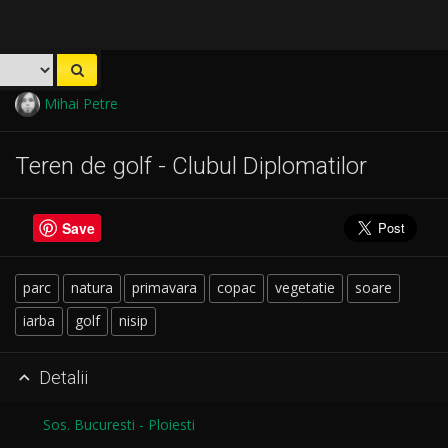
Mihai Petre
Teren de golf - Clubul Diplomatilor
Save
parc
natura
primavara
copac
vegetatie
soare
iarba
golf
nisip
Detalii

Sos. Bucuresti - Ploiesti