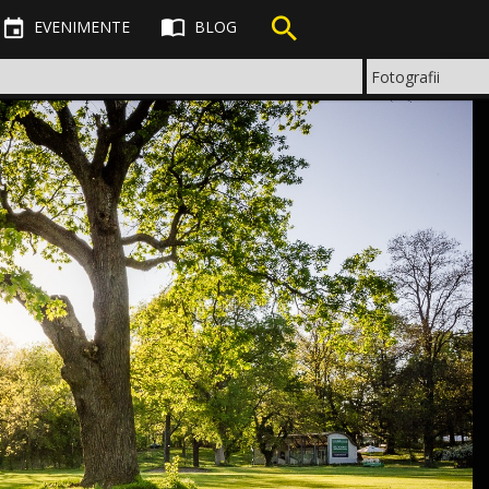



EVENIMENTE
BLOG