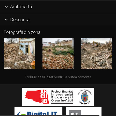
Arata harta

Descarca

Fotografii din zona
Trebuie sa fii logat pentru a putea comenta