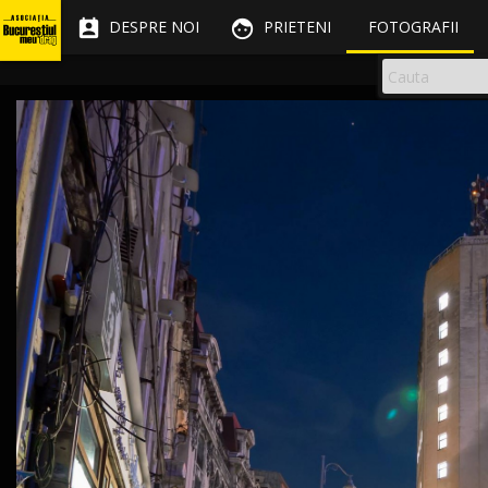


DESPRE NOI
PRIETENI
FOTOGRAFII