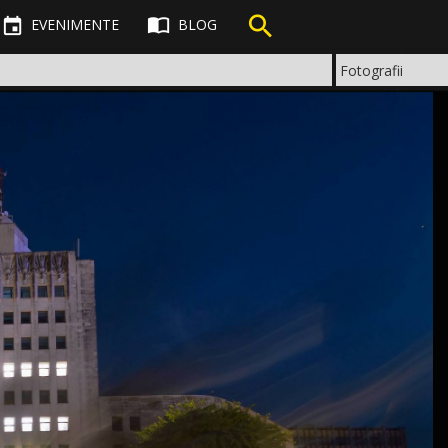



EVENIMENTE
BLOG