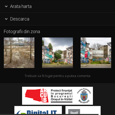
Arata harta

Descarca

Fotografii din zona
Trebuie sa fii logat pentru a putea comenta