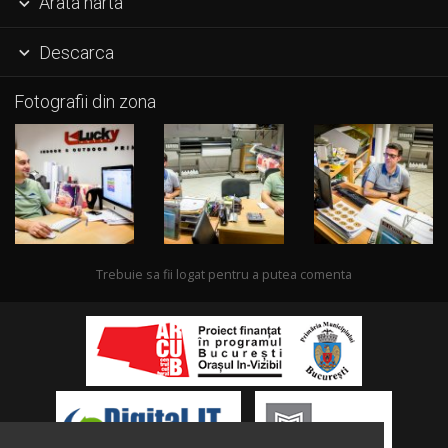
Arata harta

Descarca

Fotografii din zona
Trebuie sa fii logat pentru a putea comenta