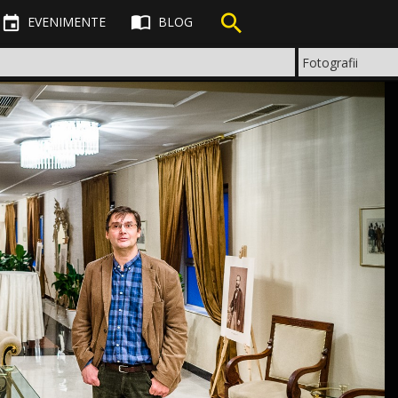



EVENIMENTE
BLOG