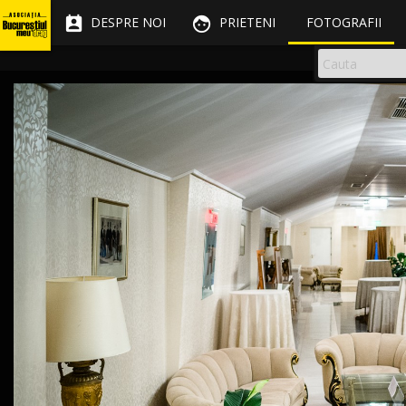


DESPRE NOI
PRIETENI
FOTOGRAFII