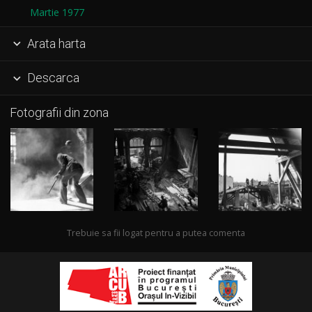
Martie 1977
Arata harta

Descarca

Fotografii din zona
Trebuie sa fii logat pentru a putea comenta