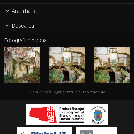
Arata harta

Descarca

Fotografii din zona
Trebuie sa fii logat pentru a putea comenta